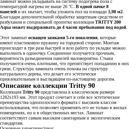
ламинат можно укладывать на систему подогрева пола с
температурой нагрева не выше 26 °С.
В одной пачке 8
панелей
и их хватает, чтобы уложить пол на площади
1,98 м2
.
Благодаря дополнительной обработке защитным средством от
разбухания и специальной пропитке коллекция
TRITTY 200
Aqua может выдерживать до 4 часов пребывания под водой
.
Этот ламинат
оснащен замками 5-го поколения
, которые
имеют пластиковую пружину на торцевой стороне. Монтаж
происходит в три раза быстрей и всю работу по укладке можно
выполнить в одиночку. Соединение получается прочным,
вероятность разъединения панелей маловероятна. Стыки
получаются очень плотными, что препятствует попаданию в них
грязи. Структура ламината очень похожа на структуру
натурального дерева, что делает его эстетически
привлекательным и выглядящим по-настоящему дорогим.
Описание коллекции Tritty 90
Коллекция
Tritty 90
представлена в классическом размере
1282х193 мм. Этот продукт сочетает в себе все эстетические
преимущества однополосного формата с высоким классом
использования, что позволяет применять его не только в жилых
помещениях, но и в общественных местах. Ламинат
соответствует самым высоким санитарным и экологическим
стандартам.
Основные характеристики: