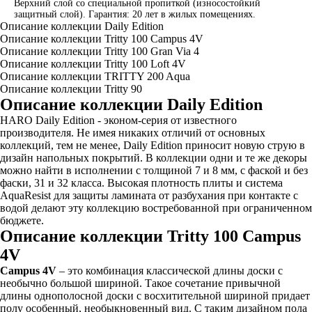
Верхний слой со специальной пропиткой (износостойкий
защитный слой). Гарантия: 20 лет в жилых помещениях.
Описание коллекции Daily Edition
Описание коллекции Tritty 100 Campus 4V
Описание коллекции Tritty 100 Gran Via 4
Описание коллекции Tritty 100 Loft 4V
Описание коллекции TRITTY 200 Aqua
Описание коллекции Tritty 90
Описание коллекции Daily Edition
HARO Daily Edition - эконом-серия от известного
производителя. Не имея никаких отличий от основных
коллекций, тем не менее, Daily Edition приносит новую струю в
дизайн напольных покрытий. В коллекции одни и те же декоры
можно найти в исполнении с толщиной 7 и 8 мм, с фаской и без
фаски, 31 и 32 класса. Высокая плотность плиты и система
AquaResist для защиты ламината от разбухания при контакте с
водой делают эту коллекцию востребованной при ограниченном
бюджете.
Описание коллекции Tritty 100 Campus
4V
Campus 4V
– это комбинация классической длины доски с
необычно большой шириной. Такое сочетание привычной
длины однополосной доски с восхитительной шириной придает
полу особенный, необыкновенный вид. С таким дизайном пола