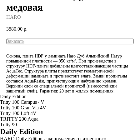
медовая
HARO
3580,00
р.
Заказать
Основа, плита HDF у ламината Haro Дуб Альпийский Натур
повышенной плотности — 950 кг/м³. При производстве в
структуру HDF-плиты добавлены влагоотталкивающие частицы
AquaTec. Структура плиты препятствует геометрической
деформации ламината и противостоит влаге. Замки пропитаны
составом AquaResist, препятствующим набуханию кромок.
Верхний слой со специальной пропиткой (износостойкий
защитный слой). Гарантия: 20 лет в жилых помещениях.
Daily Edition
Tritty 100 Campus 4V
Tritty 100 Gran Via 4V
Tritty 100 Loft 4V
TRITTY 200 Aqua
Tritty 90
Daily Edition
HARO Daily Edition - эконом-серия от известного